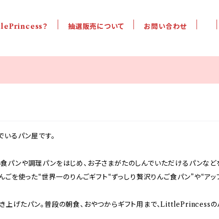
tlePrincess？
抽選販売について
お問い合わせ
営んでいるパン屋です。
食パンや調理パンをはじめ、お子さまがたのしんでいただけるパンなど
んごを使った“世界一のりんごギフト“ずっしり贅沢りんご食パン”や“アッ
げたパン。普段の朝食、おやつからギフト用まで、LittlePrinces